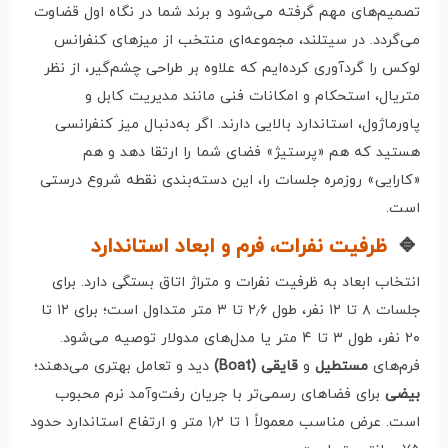
تصمیم‌های مهم گرفته می‌شود و برند شما در نگاه اول قضاوت
می‌گردد. در سیتلند، مجموعه‌ای منتخب از میزهای کنفرانس
لوکس را گردآوری کرده‌ایم که علاوه بر طراحی چشم‌گیر، از نظر
متریال، استحکام و امکانات فنی مانند مدیریت کابل و
پاورماژول، استاندارد بالایی دارند. اگر به‌دنبال میز کنفرانسی
هستید که هم «پرستیژ» فضای شما را ارتقا دهد و هم
«کارایی» روزمره جلسات را، این دسته‌بندی نقطه شروع درستی
است.
🔹
ظرفیت نفرات، فرم و ابعاد استاندارد
انتخاب ابعاد به ظرفیت نفرات و متراژ اتاق بستگی دارد. برای
جلسات ۸ تا ۱۲ نفر، طول ۲٫۶ تا ۳ متر متداول است؛ برای ۱۲ تا
۲۰ نفر، طول ۳ تا ۴ متر یا مدل‌های مدولار توصیه می‌شود.
فرم‌های
مستطیل
و
قایقی (Boat)
دید و تعامل بهتری می‌دهند؛
بیضی
برای فضاهای رسمی‌تر با جریان رفت‌وآمد نرم محبوب
است. عرض مناسب معمولاً ۱ تا ۱٫۲ متر و ارتفاع استاندارد حدود