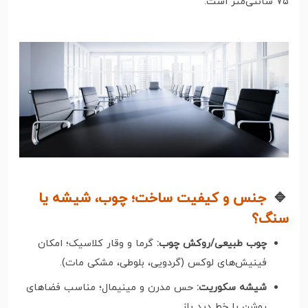
۷۵ سانتی‌متر است.
🔹
جنس و کیفیت ساخت؛ چوب، شیشه یا
سنگ؟
چوب طبیعی/روکش چوب:
گرما و وقار کلاسیک؛ امکان
فینیش‌های لوکس (گردویی، بلوطی، مشکی مات).
شیشه سکوریت:
حس مدرن و مینیمال؛ مناسب فضاهای
روشن با خط دید باز.