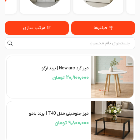
فیلترها
مرتب سازی
میز گرد New arc | برند ارگو
20,900,000 تومان
میز جلومبلی مدل T40 | برند بامو
9,800,000 تومان