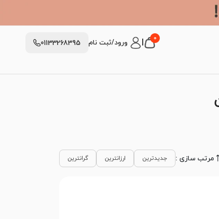
0
|
ورود/ثبت نام
01133268395
مرتب سازی :
جدیدترین
ارزانترین
گرانترین