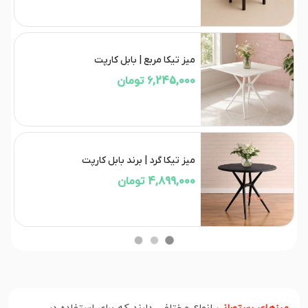
میز تیکا مربع | بابل کارپت
6,245,000 تومان
میز تیکا گرد | برند بابل کارپت
4,899,000 تومان