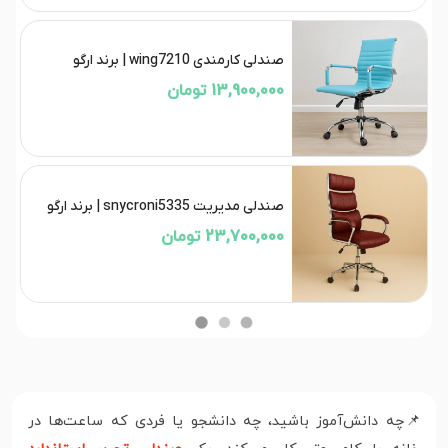
صندلی کارمندی wing7210 | برند ارگو
13,900,000 تومان
صندلی مدیریت snycroni5335 | برند ارگو
23,700,000 تومان
📌چه دانش‌آموز باشید، چه دانشجو یا فردی که ساعت‌ها در