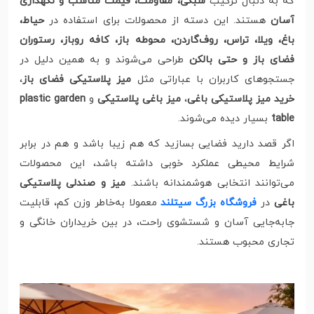
که به دنبال ترکیب
سبکی، مقاومت، قیمت مناسب و نگهداری
آسان
هستند. این دسته از محصولات برای استفاده در
حیاط،
باغ، ویلا، تراس، روف‌گاردن، محوطه باز، کافه روباز، رستوران
فضای باز و حتی بالکن
طراحی می‌شوند و به همین دلیل در
جستجوهای کاربران با عباراتی مثل
میز پلاستیکی فضای باز
،
خرید میز پلاستیکی باغی
،
میز باغی پلاستیکی
و
plastic garden
table
بسیار دیده می‌شوند.
اگر قصد دارید فضایی بسازید که هم زیبا باشد و هم در برابر
شرایط محیطی عملکرد خوبی داشته باشد، این محصولات
می‌توانند انتخابی هوشمندانه باشند.
میز و صندلی پلاستیکی
باغی
در
فروشگاه بزرگ سیتلند
معمولا به‌خاطر وزن کم، قابلیت
جابه‌جایی آسان و شستشوی راحت، در بین خریداران خانگی و
تجاری محبوب هستند.