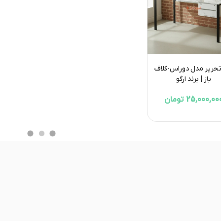
تحریر مدل دوراس-کلاف
باز | برند ارگو
25,000,00 تومان