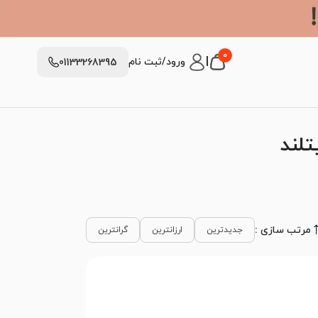
0
|
ورود/ثبت نام
01133268395
تلند
مرتب سازی :
جدیدترین
ارزانترین
گرانترین