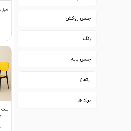
میز تا
جنس روکش
0
رنگ
جنس پایه
ارتفاع
برند ها
ن
0