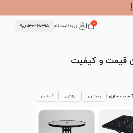
0
|
ورود/ثبت نام
01133268395
ین قیمت و کیفیت
مرتب سازی :
جدیدترین
ارزانترین
گرانترین