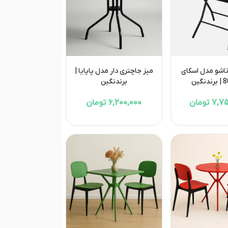
تاشو مدل اسکای
میز جاچتری دار مدل پاپایا |
برند‌نگین
 تومان
6,200,000 تومان