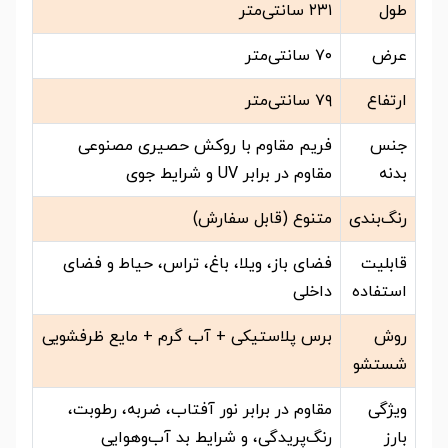
طول
۲۳۱ سانتی‌متر
عرض
۷۰ سانتی‌متر
ارتفاع
۷۹ سانتی‌متر
جنس
فریم مقاوم با روکش حصیری مصنوعی
بدنه
مقاوم در برابر UV و شرایط جوی
رنگ‌بندی
متنوع (قابل سفارش)
قابلیت
فضای باز، ویلا، باغ، تراس، حیاط و فضای
استفاده
داخلی
روش
برس پلاستیکی + آب گرم + مایع ظرفشویی
شستشو
ویژگی
مقاوم در برابر نور آفتاب، ضربه، رطوبت،
بارز
رنگ‌پریدگی، و شرایط بد آب‌وهوایی