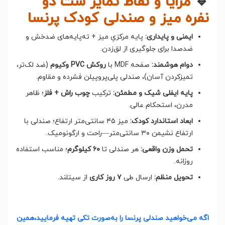
🔹
مزایا و نقاط تمایز ست دو
نفره میز و صندلی کودک پرنسا
ایمنی و پایداری:
پایه مرکزیِ میز + ته‌پایه‌های ضدخش و
ضدصدا برای جلوگیری از لق‌زدن.
دوام هوشمند:
صفحه MDF با
روکش PVC وکیوم
(ضد لک‌تر،
تمیزکردن آسان)، صندلی پلی‌پروپیلن فشرده و مقاوم.
پایه ایفلی شیک و مطمئن:
ترکیب
چوب راش + فلز
؛ ظاهر
مدرن، استحکام عالی.
ابعاد استاندارد کودک:
میز ۴۵ سانتی‌متر ارتفاع؛ صندلی با
ارتفاع نشیمن ۳۰ سانتی‌متر—راحت و ارگونومیک.
تحمل وزن واقعی:
هر صندلی تا
۶۰ کیلوگرم
؛ مناسب استفاده
روزانه.
تحویل منظم:
ارسال طی
۷ روز کاری
از سیتلند.
اگه می‌خواهید
صندلی پرنسا
را به‌صورت تکی تهیه فرمایید،‌همین