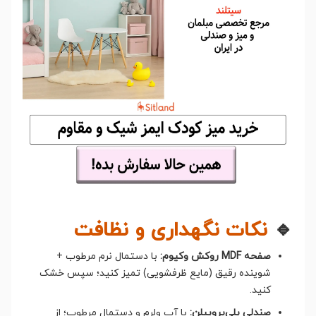
🔹
نکات نگهداری و نظافت
صفحه MDF روکش وکیوم:
با دستمال نرم مرطوب +
شوینده رقیق (مایع ظرفشویی) تمیز کنید؛ سپس خشک
کنید.
صندلی پلی‌پروپیلن:
با آب ولرم و دستمال مرطوب؛ از