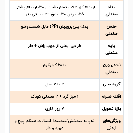
ابعاد
ارتفاع کل ۷۳، ارتفاع نشیمن ۳۰، ارتفاع پشتی
صندلی
۲۵، عرض ۳۰، عمق ۳۰ سانتی‌متر
جنس
بدنه پلی‌پروپیلن (PP) قابل شست‌وشو
صندلی
پایه
طراحی ایفلی از چوب راش + فلز
صندلی
تحمل وزن
تا ۶۰ کیلوگرم
صندلی
گروه سنی
۳ تا ۷ سال
اقلام همراه
۱ میز گرد + ۲ صندلی کودک
بازه تحویل
۷ روز کاری
ویژگی‌های
ته‌پایه ضدخش/ضدصدا، اتصالات محکم پیچ و
ایمنی
مهره و فلز