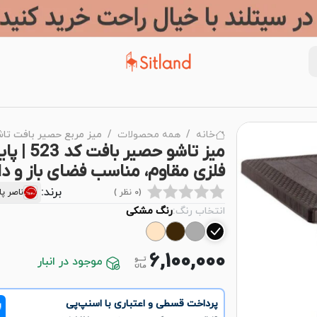
خانه
همه محصولات
میز مربع حصیر بافت تاشو کد 523 | برند ن
میز تاشو حصیر بافت کد 23
فلزی مقاوم، مناسب فضای باز و د
برند:
(0 نظر )
ناصر پ
انتخاب رنگ:
رنگ مشکی
6,100,000
موجود در انبار
پرداخت قسطی و اعتباری با اسنپ‌پی
!