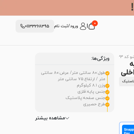
0
|
ورود/ثبت نام
01133268395
اصرپلاستیک
ویژگی‌ها:
5 | پایه
اخلی
طول:۸۰ سانتی متر/ عرض:۸۰ سانتی
متر / ارتفاع:۷۵ سانتی متر
لاستیک
وزن ۸.۱ کیلوگرم
جنس پایه:فلزی
جنس صفحه:پلاستیک
طرح حصیری
مشاهده بیشتر
Snapp
Pay