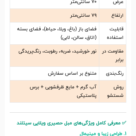
عرض
۷۰ سانتی‌متر
ارتفاع
۷۹ سانتی‌متر
قابلیت
فضای باز (باغ، ویلا، حیاط)، فضای بسته
استفاده
(اتاق، سالن، لابی)
مقاومت در
نور خورشید، ضربه، رطوبت، رنگ‌پریدگی
برابر
رنگ‌بندی
متنوع بر اساس سفارش
روش
آب گرم + مایع ظرفشویی + برس
شستشو
پلاستیکی
✅
معرفی کامل ویژگی‌های مبل حصیری ویلایی سیتلند
1. طراحی زیبا و مینیمال