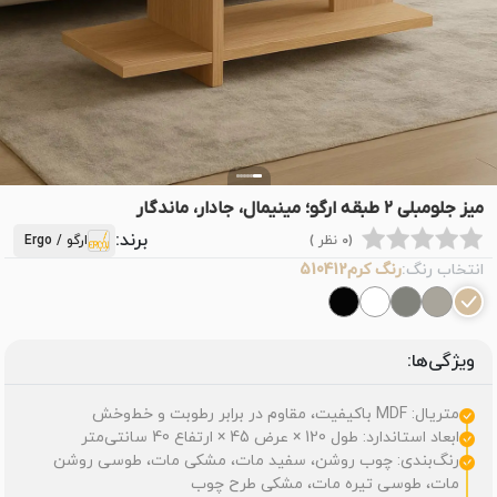
میز جلومبلی ۲ طبقه ارگو؛ مینیمال، جادار، ماندگار
برند:
(0 نظر )
ارگو / Ergo
انتخاب رنگ:
رنگ کرم510412
ویژگی‌ها:
متریال: MDF باکیفیت، مقاوم در برابر رطوبت و خط‌وخش
ابعاد استاندارد: طول 120 × عرض 45 × ارتفاع 40 سانتی‌متر
رنگ‌بندی: چوب روشن، سفید مات، مشکی مات، طوسی روشن
مات، طوسی تیره مات، مشکی طرح چوب