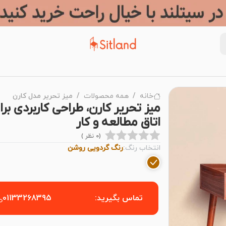
خانه
همه محصولات
میز تحریر مدل کارن
میز تحریر کارن، طراحی کاربردی برا
اتاق مطالعه و کار
(0 نظر )
انتخاب رنگ:
رنگ گردویی روشن
تماس بگیرید:
01133268395