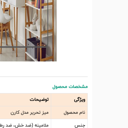
مشخصات محصول
ویژگی
توضیحات
نام محصول
میز تحریر مدل کارن
جنس
ملامینه (ضد خش، ضد رطو