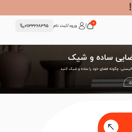
0
|
ورود/ثبت نام
01133268395
فضایی ساده و شیک
لیستی: چگونه فضای خود را ساده و شیک کنید
ی