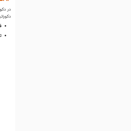
دکورات
ف
ت