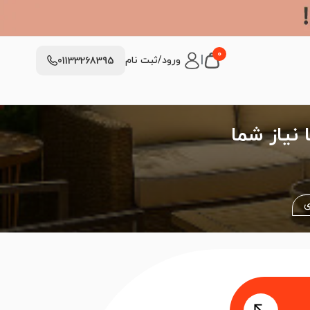
0
|
ورود/ثبت نام
01133268395
نیاز شما
ی