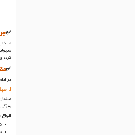
✅
چرا
انتخاب
سهولت 
کرده و
✅
مقا
در ادا
1. مبلمان فضای باز چوبی: گرمابخش و کلاسیک
مبلمان
ویژگی‌
انواع 
تی
سر