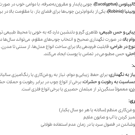
الیپتوس (Eucalyptus):
چوبی پایدار و مقرون‌به‌صرفه، با دوامی خوب در صور
بینیا (Robinia):
یکی از بادوام‌ترین چوب‌ها برای فضای باز، با مقاومت بالا در ب
یبایی و حس طبیعی:
ظاهری گرم و دلنشین دارد که به خوبی با محیط طبیعی تر
وام بالا:
در صورت نگهداری صحیح و انتخاب چوب‌های مقاوم، می‌تواند سال‌ها دوا
نوع در طراحی:
قابلیت فرم‌دهی بالا برای ساخت انواع مدل‌ها، از سنتی تا مدرن.
احتی:
حس مطبوعی در تماس با پوست ایجاد می‌کند.
:
یاز به نگهداری:
برای حفظ زیبایی و دوام، نیاز به روغن‌کاری یا رنگ‌آمیزی سالیانه
ساسیت به رطوبت و حشرات:
برخی از انواع چوب در برابر رطوبت و حملات حش
زن:
معمولاً سنگین‌تر از مبلمان حصیری یا برخی انواع فلزی است.
ری:
وغن‌کاری منظم (سالانه یا هر دو سال یکبار)
میز کردن با آب و صابون ملایم
وشاندن در فصول سرد یا در زمان عدم استفاده طولانی