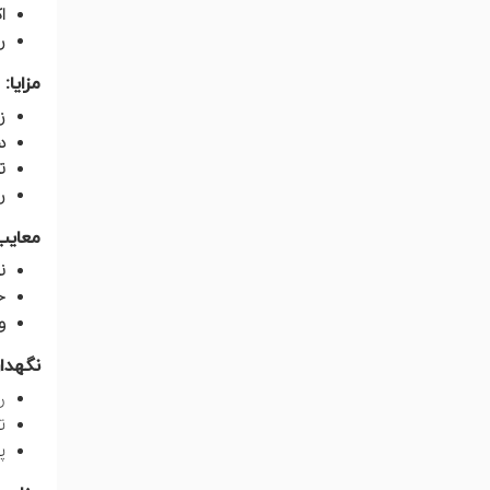
اک
رو
مزایا:
ز
د
ت
ر
معایب
ن
ح
و
نگهدا
ر
ت
پ