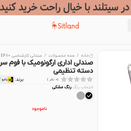
خانه
همه محصولات
صندلی کارشناسی E480 | برند بامو
صندلی اداری ارگونومیک با فوم سرد
دسته تنظیمی
برند:
(0 نظر )
بامو / mo
انتخاب رنگ:
رنگ مشکی
ناموجود