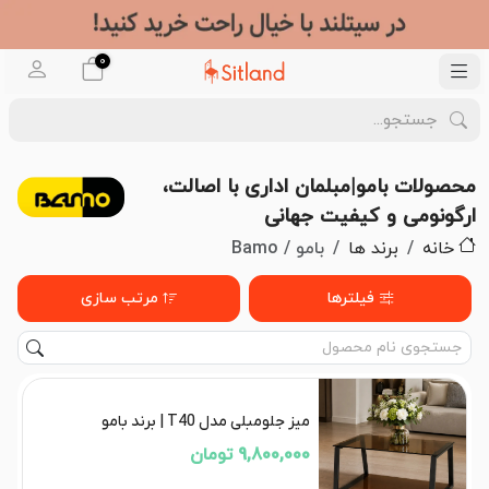
0
محصولات بامو|مبلمان اداری با اصالت،
ارگونومی و کیفیت جهانی
خانه
برند ها
بامو / Bamo
فیلترها
مرتب سازی
میز جلومبلی مدل T40 | برند بامو
9,800,000 تومان