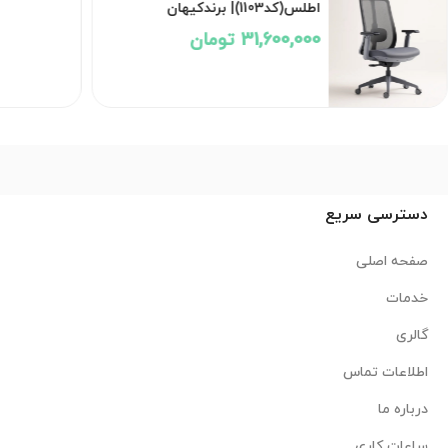
اطلس(کد1103)| برندکیهان
31,600,000 تومان
دسترسی سریع
صفحه اصلی
خدمات
گالری
اطلاعات تماس
درباره ما
ساعات کاری