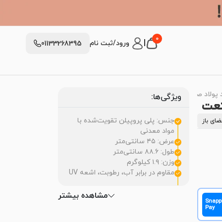
0
|
ورود/ثبت نام
01133268395
د پولاد صنعت
ویژگی‌ها:
صنعت
جنس: پلی پروپیلن تقویت‌شده با
ضای باز
مواد معدنی
عرض: ۴۵ سانتی‌متر
طول: ۸۸.۶ سانتی‌متر
وزن: ۱.۹ کیلوگرم
مقاوم در برابر آب، رطوبت، اشعه UV
مشاهده بیشتر
Snapp
Pay