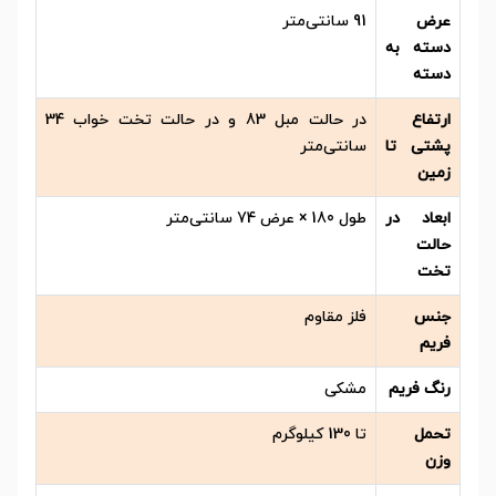
عرض
91 سانتی‌متر
دسته به
دسته
ارتفاع
در حالت مبل 83 و در حالت تخت خواب 34
پشتی تا
سانتی‌‌متر
زمین
ابعاد در
طول 180 × عرض 74 سانتی‌متر
حالت
تخت
جنس
فلز مقاوم
فریم
رنگ فریم
مشکی
تحمل
تا 130 کیلوگرم
وزن