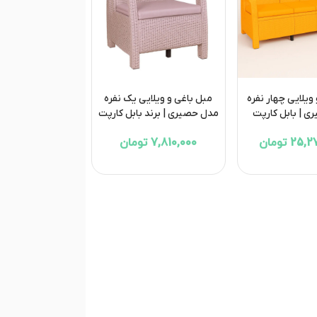
ویلایی چهار نفره
مبل باغی و ویلایی یک نفره
 | بابل کارپت
مدل حصیری | برند بابل کارپت
2 تومان
7,810,000 تومان