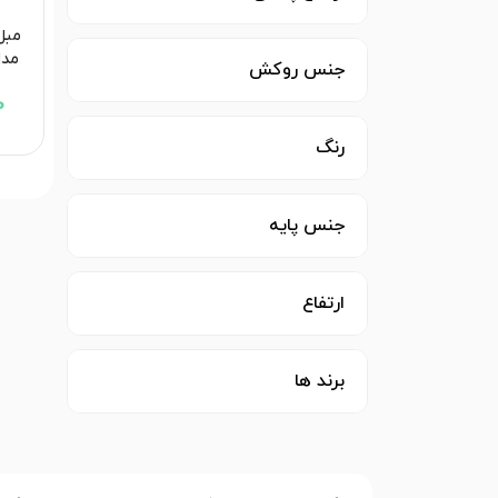
مبل 
مدل
جنس روکش
0
رنگ
جنس پایه
ارتفاع
برند ها