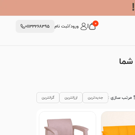
0
|
ورود/ثبت نام
01133268395
 شما
مرتب سازی :
جدیدترین
ارزانترین
گرانترین